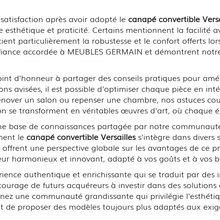
o
satisfaction après avoir adopté le
canapé convertible Versa
tre esthétique et praticité. Certains mentionnent la facilité
cient particulièrement la robustesse et le confort offerts l
confiance accordée à MEUBLES GERMAIN et démontrent notr
int d'honneur à partager des conseils pratiques pour amén
ns avisées, il est possible d'optimiser chaque pièce en i
rénover un salon ou repenser une chambre, nos astuces c
ion se transforment en véritables œuvres d'art, où chaque 
e base de connaissances partagée par notre communauté. 
mment le
canapé convertible Versailles
s'intègre dans divers s
e offrent une perspective globale sur les avantages de ce p
ieur harmonieux et innovant, adapté à vos goûts et à vos be
rience authentique et enrichissante qui se traduit par des 
ourage de futurs acquéreurs à investir dans des solutions 
gnez une communauté grandissante qui privilégie l'esthétiqu
de proposer des modèles toujours plus adaptés aux exig