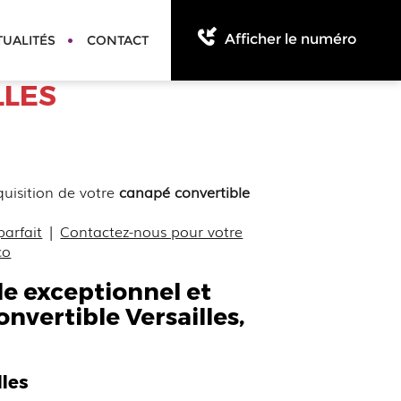
Afficher le numéro
TUALITÉS
CONTACT
LLES
quisition de votre
canapé convertible
parfait
|
Contactez-nous pour votre
co
e exceptionnel et
nvertible Versailles
,
lles