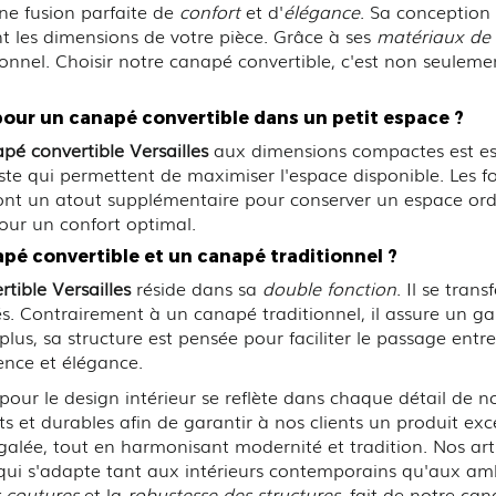
ne fusion parfaite de
confort
et d'
élégance
. Sa conception
ent les dimensions de votre pièce. Grâce à ses
matériaux de 
onnel. Choisir notre canapé convertible, c'est non seulemen
pour un canapé convertible dans un petit espace ?
pé convertible Versailles
aux dimensions compactes est esse
te qui permettent de maximiser l'espace disponible. Les fo
nt un atout supplémentaire pour conserver un espace or
pour un confort optimal.
apé convertible et un canapé traditionnel ?
tible Versailles
réside dans sa
double fonction
. Il se tran
ités. Contrairement à un canapé traditionnel, il assure un g
 plus, sa structure est pensée pour faciliter le passage entr
ence et élégance.
r le design intérieur se reflète dans chaque détail de n
s et durables afin de garantir à nos clients un produit e
galée, tout en harmonisant modernité et tradition. Nos arti
é qui s'adapte tant aux intérieurs contemporains qu'aux amb
s coutures
et la
robustesse des structures
, fait de notre ca