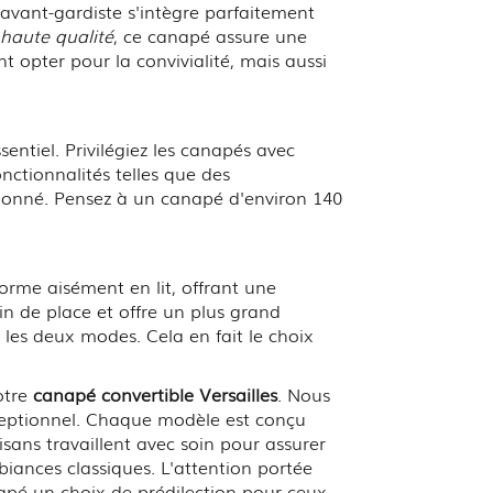
 avant-gardiste s'intègre parfaitement
haute qualité
, ce canapé assure une
t opter pour la convivialité, mais aussi
ntiel. Privilégiez les canapés avec
nctionnalités telles que des
donné. Pensez à un canapé d'environ 140
sforme aisément en lit, offrant une
ain de place et offre un plus grand
e les deux modes. Cela en fait le choix
otre
canapé convertible Versailles
. Nous
xceptionnel. Chaque modèle est conçu
sans travaillent avec soin pour assurer
iances classiques. L'attention portée
napé un choix de prédilection pour ceux