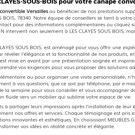
LAYES-SOUS-BOIS pour votre canapé conver
onvertible Versailles
ou bénéficier de nos prestations sup
OIS, 78340. Notre équipe de conseillers se tient à votre 
contact pour des informations complémentaires ou cliquez 
ntervient non seulement à LES CLAYES SOUS BOIS, mais au
CLAYES SOUS BOIS, est aménagé pour vous offrir une
expé
 révéler l'élégance et la fonctionnalité de nos produits, en
e est mise en avant par une présentation soignée et inspira
prendre vos exigences pour vous proposer des solutions ad
mentaire ou pour organiser une visite personnalisée, n'hé
ent à vos questions, que ce soit par téléphone, par e-mail
de la semaine pour vous conseiller et vous accompagner d
ion fluide vers un mobilier qui sublime votre espace de vie.
à partager leurs impressions après l'installation de leur
lement nos offres et services. Chaque témoignage est pris 
lutions innovantes et esthétiques. En choisissant MEUBLES
sformer vos idées en réalité concrète et élégante.