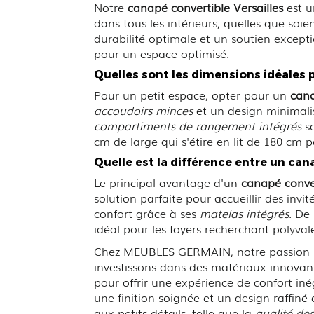
Notre
canapé convertible Versailles
est u
dans tous les intérieurs, quelles que soi
durabilité optimale et un soutien excepti
pour un espace optimisé.
Quelles sont les dimensions idéales 
Pour un petit espace, opter pour un
cana
accoudoirs minces
et un design minimalis
compartiments de rangement intégrés
so
cm de large qui s'étire en lit de 180 cm 
Quelle est la différence entre un can
Le principal avantage d'un
canapé conver
solution parfaite pour accueillir des inv
confort grâce à ses
matelas intégrés
. De
idéal pour les foyers recherchant polyval
Chez MEUBLES GERMAIN, notre passion pou
investissons dans des matériaux innovant
pour offrir une expérience de confort iné
une finition soignée et un design raffin
aux petits détails, telle que la
qualité de