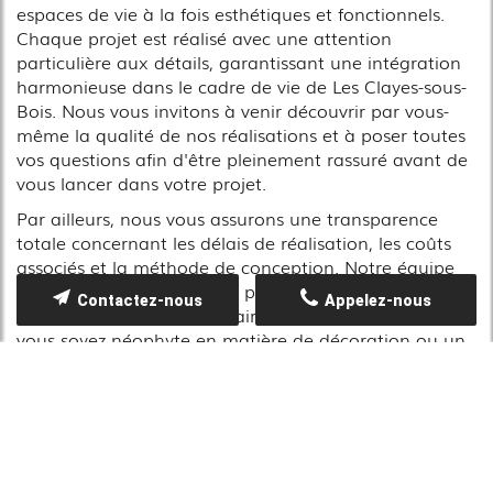
espaces de vie à la fois esthétiques et fonctionnels.
Chaque projet est réalisé avec une attention
particulière aux détails, garantissant une intégration
harmonieuse dans le cadre de vie de Les Clayes-sous-
Bois. Nous vous invitons à venir découvrir par vous-
même la qualité de nos réalisations et à poser toutes
vos questions afin d'être pleinement rassuré avant de
vous lancer dans votre projet.
Par ailleurs, nous vous assurons une transparence
totale concernant les délais de réalisation, les coûts
associés et la méthode de conception. Notre équipe
se tient à votre disposition pour vous fournir toutes les
Contactez-nous
Appelez-nous
informations complémentaires nécessaires. Ainsi, que
vous soyez néophyte en matière de décoration ou un
connaisseur averti, vous bénéficierez de conseils avisés
et d'un accompagnement sur mesure pour
transformer vos idées en réalité.